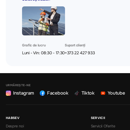
Grafic de lucru
Suport clienți
Luni - Vin: 08:30 - 17:30
+373 22 427 933
URMĂREȘTE-NE
Instagram
Facebook
Tiktok
Youtube
HABSEV
SERVICII
Despre noi
Servicii Oferite