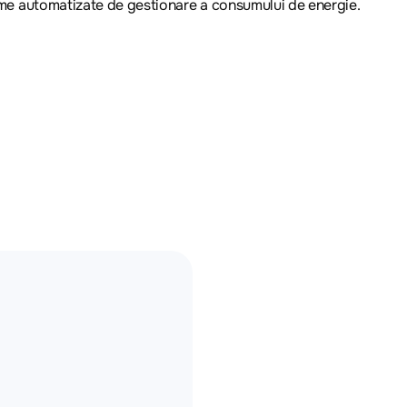
steme automatizate de gestionare a consumului de energie.
re, factor de putere, frecvență
ment energetic