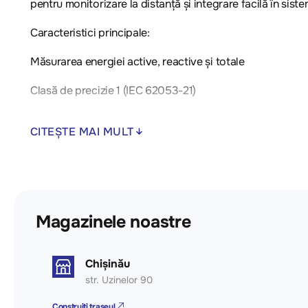
pentru monitorizare la distanță și integrare facilă în si
Caracteristici principale:
Măsurarea energiei active, reactive și totale
Clasă de precizie 1 (IEC 62053-21)
Suport pentru protocolul Modbus RTU (RS-485)
CITEȘTE MAI MULT
Monitorizarea parametrilor rețelei: tensiune, curent, pute
Tensiune nominală: 3x 57,7 V ~ 3x 400 V
Curent nominal: de regulă 5(100) A
Magazinele noastre
Display LCD pentru afișarea parametrilor
Protecție și fiabilitate pentru condiții industriale
Chișinău
str. Uzinelor 90
Posibilitatea integrării în sisteme smart home și manage
Construiți traseul