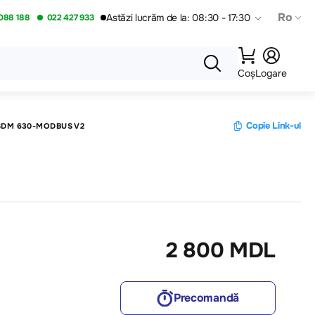
Ro
Astăzi lucrăm de la: 08:30 - 17:30
088 188
022 427 933
Coș
Logare
Copie Link-ul
SDM 630-MODBUS V2
2 800 MDL
Precomandă