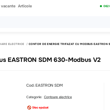
i vacante
Articole
062 
Toate rezultatele căutării [0 de produse]
ARE ELECTRICE
CONTOR DE ENERGIE TRIFAZAT CU MODBUS EASTRON 
odbus EASTRON SDM 630-Modbus V2
Cod: EASTRON SDM
Categorie:
Contoare electrice
Stoc epuizat