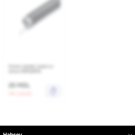
Furtun metalic izolat cu
sirma 40M(25M)
25 MDL
Stoc epuizat
Habsev