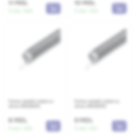
11 MDL
10 MDL
În stoc:
1600
În stoc:
1250
Furtun metalic izolat cu
Furtun metalic izolat cu
sirma 16M(50M)
sirma 14M(50M)
8 MDL
9 MDL
În stoc:
1000
În stoc:
400