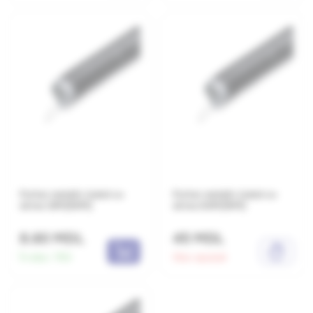
Furtun metalic izolat cu
Furtun metalic izolat cu
sirma 12M(50M)
sirma 63M(15M)
8.60 MDL
45 MDL
În stoc:
750
Stoc epuizat