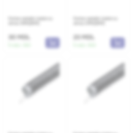
Furtun metalic izolat cu
Furtun metalic izolat cu
sirma 51M(25M)
sirma 37M(25M)
30 MDL
23 MDL
În stoc:
350
În stoc:
950