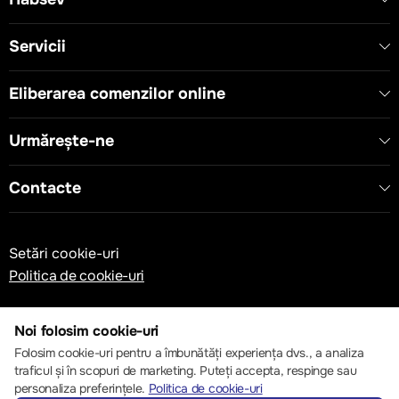
Servicii
Eliberarea comenzilor online
Urmărește-ne
Contacte
Setări cookie-uri
Politica de cookie-uri
Noi folosim cookie-uri
Folosim cookie-uri pentru a îmbunătăți experiența dvs., a analiza
traficul și în scopuri de marketing. Puteți accepta, respinge sau
© 2013 – 2026 ECOM
personaliza preferințele.
Politica de cookie-uri