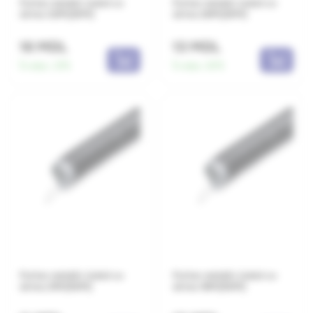
Furtun metalic izolat cu
Furtun metalic izolat cu
sirma 32M(25M)
sirma 26M(25M)
16 MDL
13 MDL
În stoc:
375
În stoc:
875
Furtun metalic izolat cu
Furtun metalic izolat cu
sirma 21M(50M)
sirma 18M(50M)