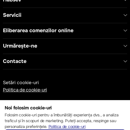
Servicii
Eliberarea comenzilor online
Urmărește-ne
Contacte
Setări cookie-uri
Politica de cookie-uri
Noi folosim cookie-uri
Folosim cookie-uri pentru a îmbunătăți experiența dvs., a analiza
traficul și în scopuri de marketing. Puteți accepta, respinge sau
© 2013 – 2026 ECOM
personaliza preferințele.
Politica de cookie-uri