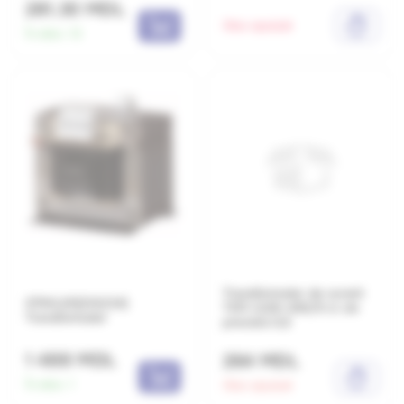
281.30 MDL
Stoc epuizat
În stoc:
13
Transformator de curent
STN0,25(230/24)
ТОП-0,66-400/5 cl. de
Transformator
precizie 0,5
1 488 MDL
264 MDL
În stoc:
1
Stoc epuizat