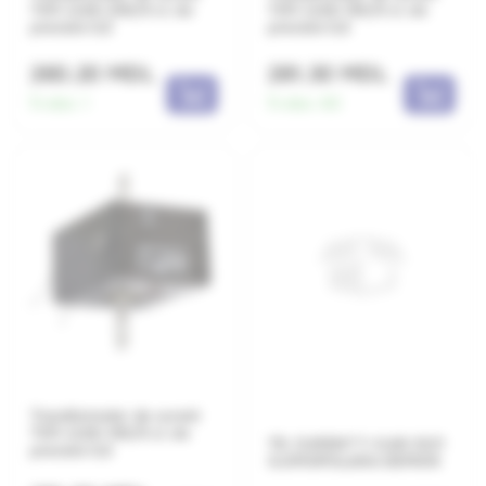
ТОП-0,66-200/5 cl. de
ТОП-0,66-150/5 cl. de
precizie 0,5
precizie 0,5
260.20 MDL
281.30 MDL
În stoc:
1
În stoc:
60
Transformator de curent
ТОП-0,66-100/5 cl. de
TR. CURENT T-O,66 30/1
precizie 0,5
S.OMOPOLARA DEMON