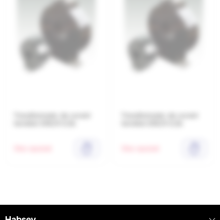
Transformator de curent
Transformator de curent
toroidal 300/5 0,5s
toroidal 200/5 0,5s
Stoc epuizat
Stoc epuizat
Habsev