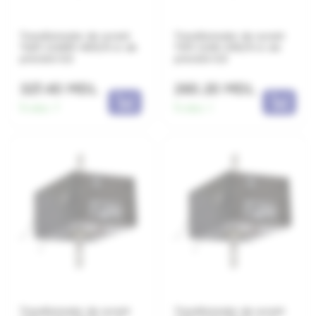
Transformator de curent
Transformator de curent
ТШП-0,66М-600/5 cl. de
ТОП-0,66-300/5 cl. de
precizie 0,5
precizie 0,5
327.40 MDL
260.20 MDL
În stoc:
7
În stoc:
1
Transformator de curent
Transformator de curent