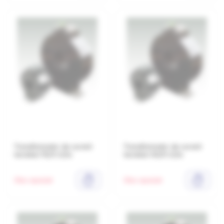
Transformator de curent
Transformator de curent
toroidal 75/5 0,5s
toroidal 50/5 0,5s
Stoc epuizat
Stoc epuizat