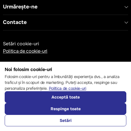
Urmărește-ne
Contacte
Setări cookie-uri
Politica de cookie-uri
Noi folosim cookie-uri
Folosim cookie-uri pentru a îmbunătăți experiența dvs., a analiza
traficul și în scopuri de marketing. Puteți accepta, respinge sau
© 2013 – 2026 ECOM
personaliza preferințele.
Politica de cookie-uri
Acceptă toate
Respinge toate
Setări
SUNĂ-NE
CATALOG
AUTENTIFICARE