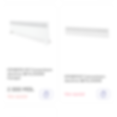
EPHBM15 MP Convectoare
electrice BETA,1500W
EPHBM13P Convectoare
Portabil
electrice BETA,1300W
2 300 MDL
Stoc epuizat
Stoc epuizat