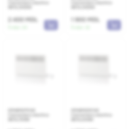
Convectoare electrice
Convectoare electrice
BETA,1500W
BETA,1000W
2 400 MDL
1 900 MDL
În stoc:
24
În stoc:
32
EPHBM07P.NE
EPHBM05P.NE
Convectoare electrice
Convectoare electrice
BETA,750W
BETA,500W