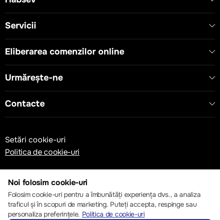
Servicii
Eliberarea comenzilor online
Urmărește-ne
Contacte
Setări cookie-uri
Politica de cookie-uri
Noi folosim cookie-uri
Folosim cookie-uri pentru a îmbunătăți experiența dvs., a analiza
traficul și în scopuri de marketing. Puteți accepta, respinge sau
© 2013 – 2026 ECOM
personaliza preferințele.
Politica de cookie-uri