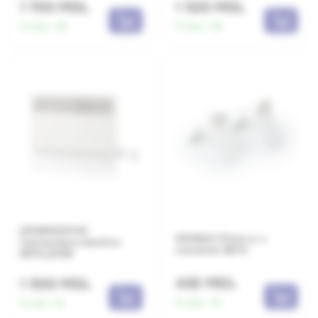
1 700 MDL
1 520 MDL
În stoc:
39
În stoc:
46
EPHBM02P.NE
EPHBAC1 Picior p-u
Convectoare electrice
convector BETA
BETA,250W
430 MDL
1 500 MDL
În stoc:
79
În stoc:
15