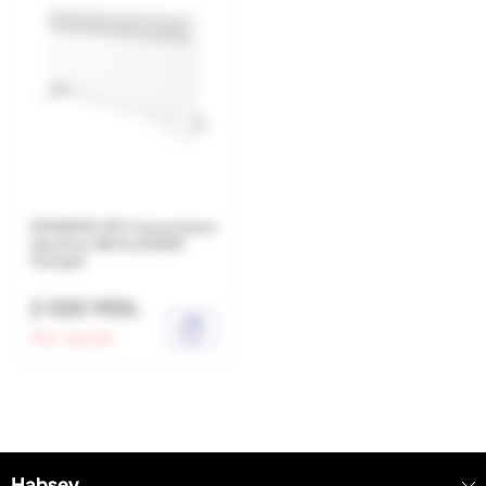
EPHBM10 MP Convectoare
electrice BETA,1000W
Portabil
2 020 MDL
Stoc epuizat
Habsev