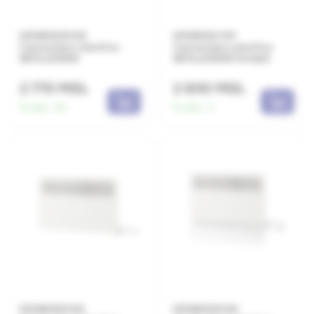
EPHBM20P.NE
EPHBM20 MP
Convectoare electrice
Convectoare electrice
BETA,2000W
BETA,2000W Portabil
2 770 MDL
2 800 MDL
În stoc:
34
În stoc:
3
EPHBM15P.NE
EPHBM10P.NE