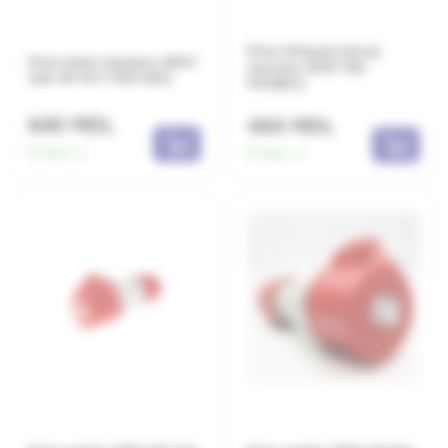
Priza trifazata blocaj
Priza tripla tripolara 380V
mecanic 380V 16A
32A 3P+N+T IP67 (EC)
IP44(EC)
640 MDL
484 MDL
În stoc:
2
În stoc:
2