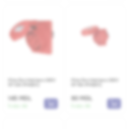
Priza fixa interioara 380V
Priza fixa interioara 380V
5P 32A IP44(EC)
5P 16A IP44(EC)
145 MDL
90 MDL
În stoc:
66
În stoc:
96