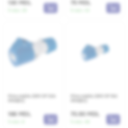
130 MDL
75 MDL
În stoc:
29
În stoc:
43
Priza mobila 220V 3P 32A
Priza mobila 220V 3P 16A
IP44(EC)
IP44(EC)
166 MDL
70.90 MDL
În stoc:
8
În stoc:
48