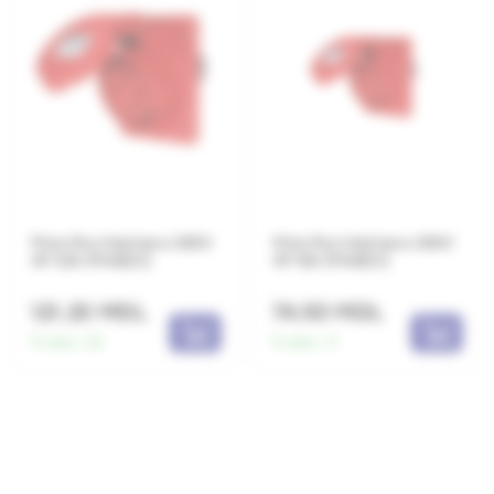
Priza fixa interioara 380V
Priza fixa interioara 380V
4P 32A IP44(EC)
4P 16A IP44(EC)
121.20 MDL
74.50 MDL
În stoc:
33
În stoc:
11