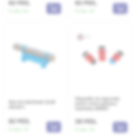
62 MDL
62 MDL
În stoc:
63
În stoc:
97
Dispozitiv de siguranta
Sina de distributie 12x16
pentru intrerupatoare
albastra
automate, WKB01
62 MDL
39 MDL
În stoc:
75
În stoc:
19