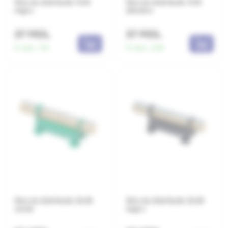
Sina de distributie 7x16
Sina de distributie 7x16
negru
albastra
37 MDL
37 MDL
În stoc:
119
În stoc:
208
Sina de distributie 12x16
Sina de distributie 12x16
verde
negru