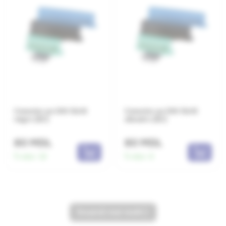
Conector pe DIN 10x16
Conector pe DIN 10x16
negru (EC)
albastru (EC)
80 MDL
80 MDL
În stoc:
32
În stoc:
6
încarcă mai mult