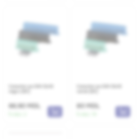
Conector pe DIN 12x16
Conector pe DIN 10x16
negru (EC)
verde (EC)
66.90 MDL
80 MDL
În stoc:
2
În stoc:
74