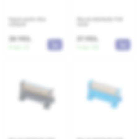
Suport pentru bloc
Sina de distributie 7x16
contacte
verde
38 MDL
37 MDL
În stoc:
20
În stoc:
128