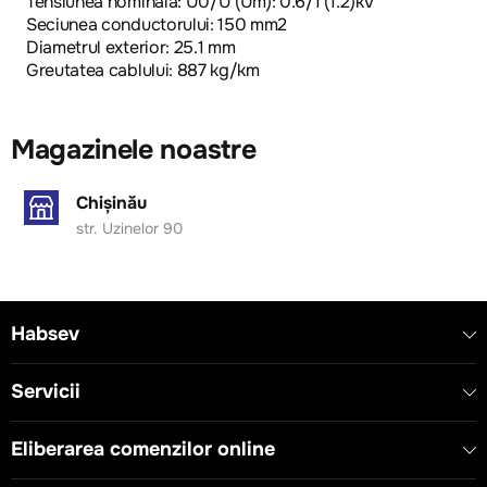
Tensiunea nominala: U0/U (Um): 0.6/1 (1.2)kV
Seciunea conductorului: 150 mm2
Diametrul exterior: 25.1 mm
Greutatea cablului: 887 kg/km
Magazinele noastre
Chișinău
str. Uzinelor 90
Habsev
Servicii
Eliberarea comenzilor online