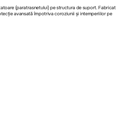
atoare (paratrasnetului) pe structura de suport. Fabricat
otecție avansată împotriva coroziunii și intemperiilor pe
tructurală: Grosimea de 30.0 mm asigură fixarea fermă a
 siguranță pentru sistemele de protecție împotriva
snetului și catargul de susținere.
iloni de telecomunicații.