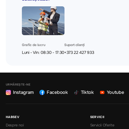
Grafic de lucru
Suport clienți
Luni - Vin: 08:30 - 17:30
+373 22 427 933
URMĂREȘTE-NE
Instagram
Facebook
Tiktok
Youtube
HABSEV
SERVICII
Despre noi
Servicii Oferite