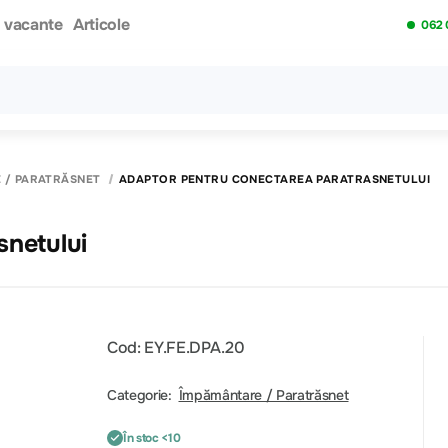
i vacante
Articole
062 
Toate rezultatele căutării [0 de produse]
 / PARATRĂSNET
ADAPTOR PENTRU CONECTAREA PARATRASNETULUI
snetului
Cod: EY.FE.DPA.20
Categorie:
Împământare / Paratrăsnet
În stoc <10