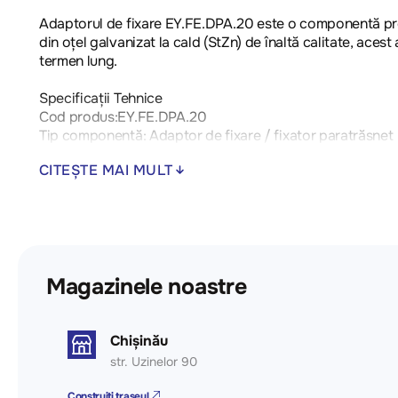
Adaptorul de fixare EY.FE.DPA.20 este o componentă profe
din oțel galvanizat la cald (StZn) de înaltă calitate, ace
termen lung.️
Specificații Tehnice
Cod produs:EY.FE.DPA.20
Tip componentă: Adaptor de fixare / fixator paratrăsnet
Material: Oțel galvanizat la cald (StZn)
CITEȘTE MAI MULT
Diametru conexiune (țeavă): 2 țoli (2")
Grosime bază/perete: 30.0 mm
Greutate aproximativă: 2.25 kg
Avantaje și Utilizare
Durabilitate maximă: Stratul de zinc oferă o barieră robu
Magazinele noastre
paratrăsnetului, prevenind oscilațiile cauzate de vânt p
descărcărilor atmosferice și împământare.Montaj rapid: Per
Domenii de Aplicare
Chișinău
Ideal pentru proiecte de instalații electrice și sisteme de
str. Uzinelor 90
Construiți traseul