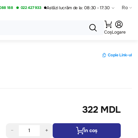
Ro
Astăzi lucrăm de la: 08:30 - 17:30
088 188
022 427 933
Coș
Logare
Copie Link-ul
322 MDL
−
+
În coș