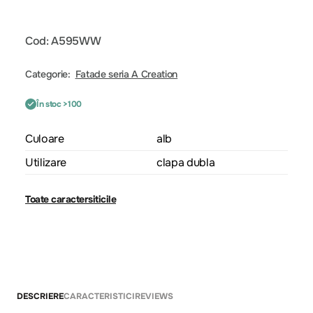
Cod: A595WW
Categorie:
Fatade seria A Creation
În stoc >100
Culoare
alb
Utilizare
clapa dubla
Toate caractersiticile
DESCRIERE
CARACTERISTICI
REVIEWS