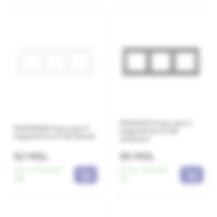
EP483AN Рамка для 3
EP483WW Рамка для 3
модулей Eco Profi,
модулей Eco Profi, белый
антрацит
52 MDL
95 MDL
Есть в наличии:
Есть в наличии:
168
107