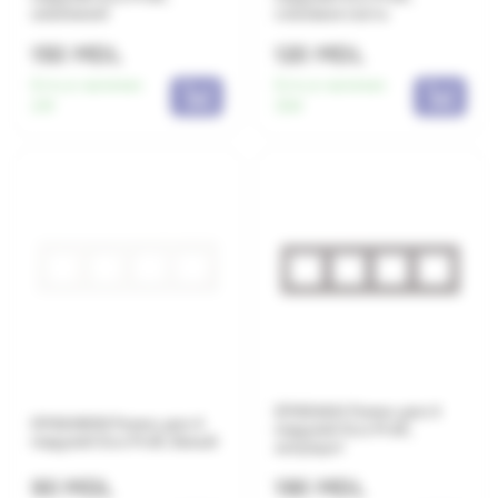
алюминий
слоновая кость
150 MDL
120 MDL
Есть в наличии:
Есть в наличии:
241
304
EP484AN Рамка для 4
EP484WW Рамка для 4
модулей Eco Profi,
модулей Eco Profi, белый
антрацит
90 MDL
190 MDL