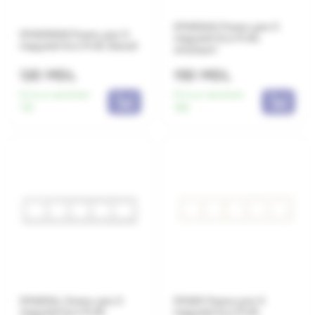
EP485AN Рамка для 5
EP485WW Рамка для 5
модулей Eco Profi,
модулей Eco Profi, белый
антрацит
120 MDL
150 MDL
Есть в наличии:
Есть в наличии:
176
188
EP485AL Рамка для 5
EP485 Рамка для 5
модулей Eco Profi,
модулей Eco Profi,