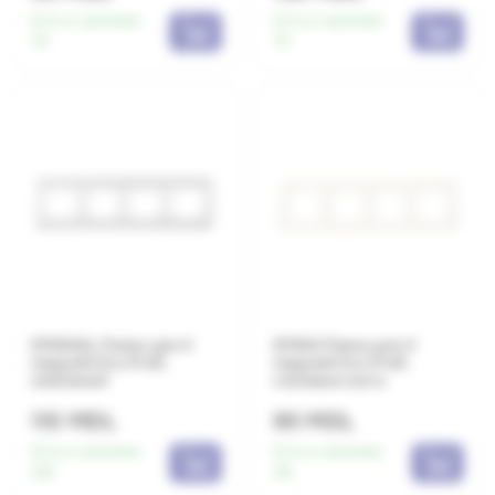
Есть в наличии:
Есть в наличии:
79
75
EP484AL Рамка для 4
EP484 Рамка для 4
модулей Eco Profi,
модулей Eco Profi,
алюминий
слоновая кость
110 MDL
90 MDL
Есть в наличии:
Есть в наличии:
219
116