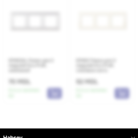
EP483AL Рамка для 3
EP483 Рамка для 3
модулей Eco Profi,
модулей Eco Profi,
алюминий
слоновая кость
70 MDL
52 MDL
Есть в наличии:
Есть в наличии:
82
93
Habsev