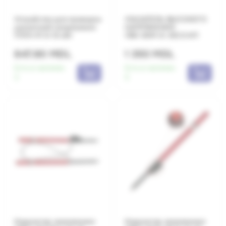
Устройство для проверки
УКАЗАТЕЛЬ ВЫСОКОГО
указателей напряжения
НАПРЯЖЕНИЯ
УПУН-М 6-10 кВт
УВН-90М-6-35СЗ ИП
847.80 MDL
1 350 MDL
Есть в наличии:
Есть в наличии:
3
5
Индикатор напряжения
Индикатор напряжения