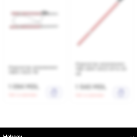
Индикатор напряжения
Индикатор напряжения
УВН-90М-35С3 ИП 6-35
УВНУ-10СХ ТФ
кВ
1 094 MDL
1 540 MDL
Нет в наличии
Нет в наличии
Habsev