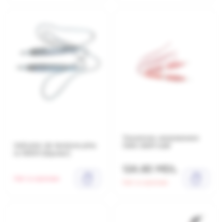
Указатель напряжения
Indicator de tensiune pina
ПИН-90М 1кВт
la 1000V (bipolar)
124.60 MDL
Нет в наличии
Нет в наличии