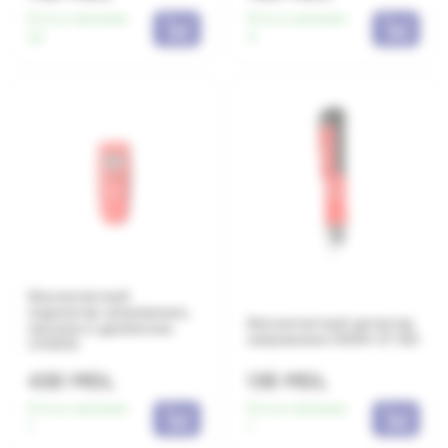
Есть в наличии:
Есть в наличии:
22
4
Бесконтактный
индикатор напряжения,
Бесконтактный детектор
металла и древесины
напряжения 1000V UT 12D
UT387A
430 MDL
135 MDL
Есть в наличии:
Есть в наличии:
1
1