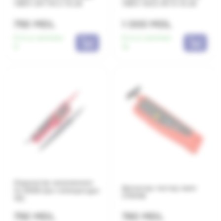
УВНУ-2М ТФ 2-10 кВ
УВНУ-10С3 ИП 6-10 кВ
750 MDL
1 000 MDL
Есть в наличии:
Есть в наличии:
9
16
Индикатор напряжения
Детектор-тестер ламп
12-690В при температуре
UT651В
15С
750 MDL
780 MDL