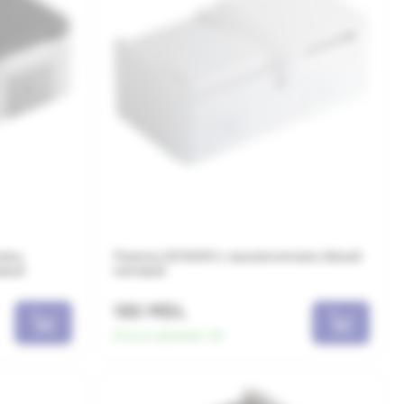
лем,
Розетка SCHUKO с выключателем, белый
овый
матовый
163 MDL
Есть в наличии:
20