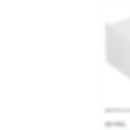
Двойной вык
99 MDL