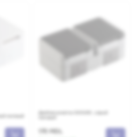
Двойная розетка SCHUKO , серый
лый матовый
матовый
175 MDL