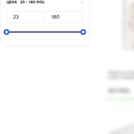
ЦЕНА
23 - 180 MDL
Розетка чет
2x2P, слонов
84 MDL
Есть в налич