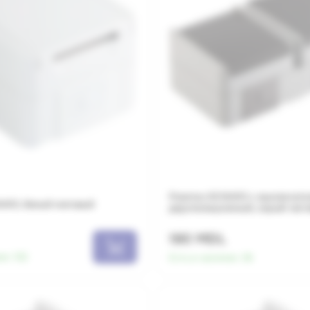
Розетка SCHUKO с выключате
UKO, белый матовый
двухпозиционный, серый мат
180 MDL
ии:
102
Есть в наличии:
36