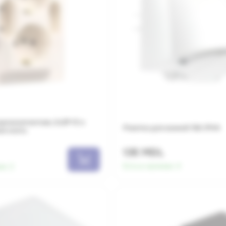
ырехконтактная, 2x2P+E и
Розетка для ванной 16А IP44
ая кость
135 MDL
Есть в наличии:
4
ии:
2