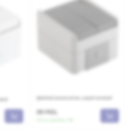
Двойной выключатель, серый матовый
овый
99 MDL
Есть в наличии:
149