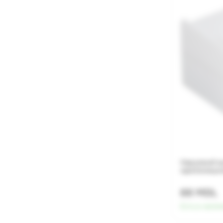
Наружный в
однопозицио
88 MDL
Есть в налич