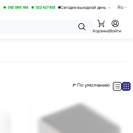
Ru
Сегодня выходной день
062 088 188
022 427 933
Корзина
Войти
По умолчанию