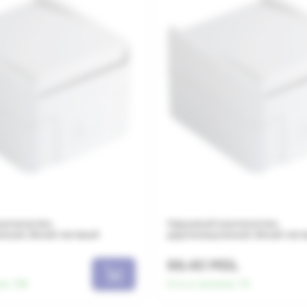
ыключатель
Наружный выключатель
нный, белый матовый
двухпозиционный, белый мат
86.40 MDL
ии:
158
Есть в наличии:
76