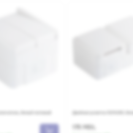
лючатель, белый матовый
Двойная розетка SCHUKO, бе
175 MDL