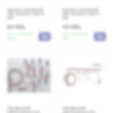
Провод в прозрачной
Провод в прозрачной
ПВХ изоляции H00V3-
ПВХ изоляции H00V3-
D25
D16
83 MDL
113 MDL
Есть в наличии:
Есть в наличии:
1972.4
1190
Передвижной
Передвижной
короткозамыкатель
короткозамыкатель