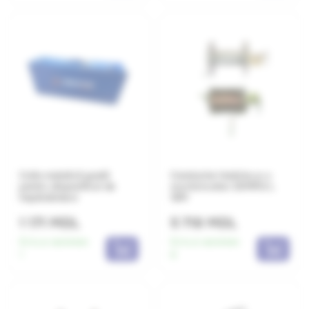
Cutie metalică goală
Conductor+bobina p-u
pentru dispozitivul de
scurtcircuitor 25MM2 L
împământare
16M
1 171 MDL
5 718 MDL
Есть в наличии:
Есть в наличии:
1
6