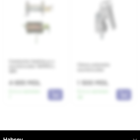
Conductor+bobina p-u
Clema automata
scurtcircuitor 16MM2 L
scurtcircuitor
16M
4 655 MDL
1 500 MDL
Есть в наличии:
Есть в наличии:
7
48
Habsev