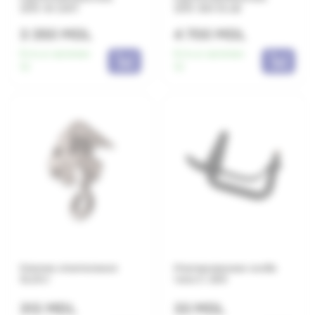
ЗПЛ-1Н СИП
ЗПЛ-10Н 10 кВ
3 350 MDL
4 700 MDL
Есть в наличии:
Есть в наличии:
10
10
Клемма ответвления
Изолированная скоба
SL30.1
типа C-200
313 MDL
33 MDL