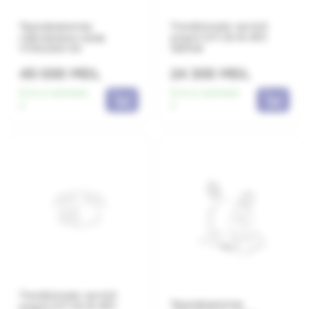
Трансформатор
Transformator servicii
собственных нужд
proprii 2VT 20-B-KFC
VT35/220-03
1250VA
45 000 MDL
24 300 MDL
Есть в наличии:
Есть в наличии:
2
2
Transformator servicii
Трансформатор
proprii 2VT 20-B-KFC