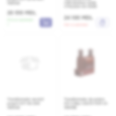
собственных нужд
1000VA
VT10/220-03-5000
20 510 MDL
24 100 MDL
Есть в наличии:
1
Нет в наличии
Transformator servicii
Transformator de putere
proprii 2VT 40-200
ОЛ-СЭЩ-1.25/10 УХЛ1 U1-
1000VA
10500B