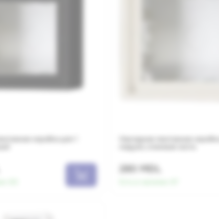
онтажная коробка для 1
Накладная монтажная коробка
ный
модуля, слоновая кость
280 MDL
ии:
83
Есть в наличии:
67