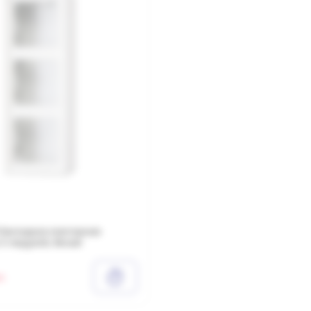
акладная монтажная
 3 модулей, белый
и