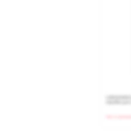
LS583AWW Н
коробка для
Нет в наличи