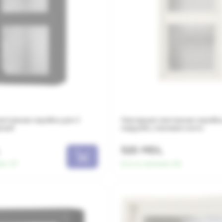
онтажная коробка для 2
Накладная монтажная коробка
рный
модулей, слоновая кость
520 MDL
ии:
57
Есть в наличии:
92