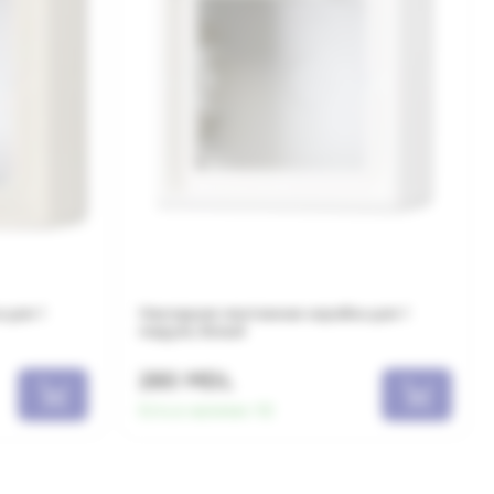
 для 1
Накладная монтажная коробка для 1
модуля, белый
280 MDL
Есть в наличии:
112