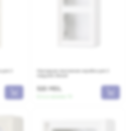
 для 2
Накладная монтажная коробка для 2
модулей, белый
520 MDL
Есть в наличии:
70