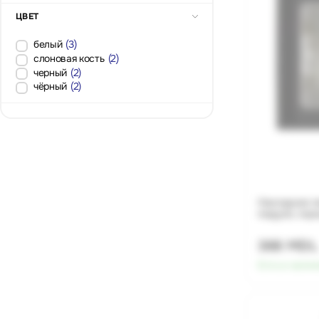
ЦВЕТ
белый
(3)
слоновая кость
(2)
черный
(2)
чёрный
(2)
Накладная м
модуля, чер
366 MDL
Есть в налич