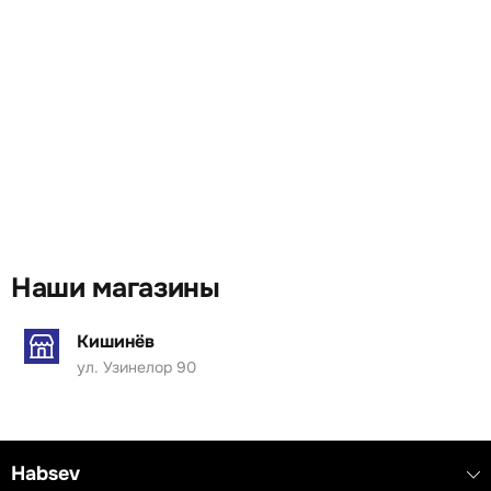
Наши магазины
Кишинёв
ул. Узинелор 90
Habsev