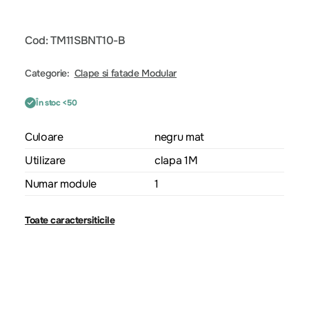
Cod: TM11SBNT10-B
Categorie:
Clape si fatade Modular
În stoc <50
Culoare
negru mat
Utilizare
clapa 1M
Numar module
1
Toate caractersiticile