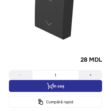
28 MDL
−
+
În coș
Cumpără rapid