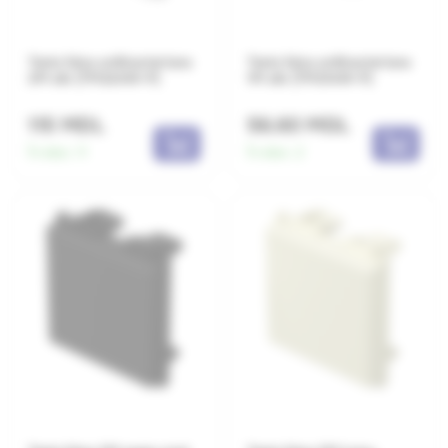
Tasta falsa antibacteriana
Tasta falsa antibacteriana
2M alb (TM22AW-P)
1M alb (TM21AW-P)
115 MDL
56.60 MDL
În stoc:
11
În stoc:
2