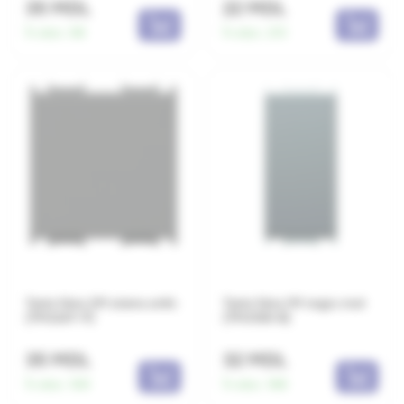
35 MDL
22 MDL
În stoc:
98
În stoc:
210
Tasta falsa 2M alama antic
Tasta falsa 1M negru mat
(TM22AT-P)
(TM21SB-B)
35 MDL
32 MDL
În stoc:
169
În stoc:
188