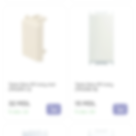
Tasta falsa 1M ivory mat
Tasta falsa 1M ivory
(TM21MI-U)
(TM21IW-B)
32 MDL
15 MDL
În stoc:
22
În stoc:
83