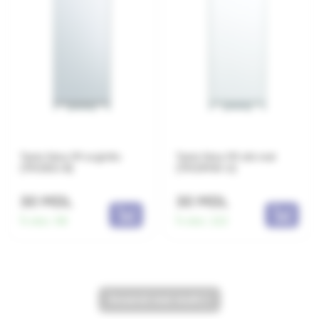
Tasta falsa 1M argintiu
Tasta falsa 1M alb mat
(TM21ES-B)
(TM21MW-U)
30 MDL
30 MDL
În stoc:
98
În stoc:
222
încarcă mai mult