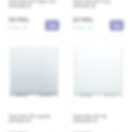
Tasta falsa 2M negru mat
Tasta falsa 2M ivory
(TM22SB-P)
(TM22IW-P)
39 MDL
22 MDL
În stoc:
29
În stoc:
182
Tasta falsa 2M argintiu
Tasta falsa 2M alb
(TM22ES-P)
(TM22PW-P)