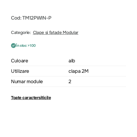
Cod: TM12PWIN-P
Categorie:
Clape si fatade Modular
În stoc >100
Culoare
alb
Utilizare
clapa 2M
Numar module
2
Toate caractersiticile