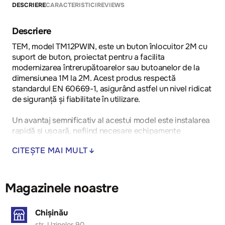
DESCRIERE
CARACTERISTICI
REVIEWS
Descriere
TEM, model TM12PWIN, este un buton înlocuitor 2M cu
suport de buton, proiectat pentru a facilita
modernizarea întrerupătoarelor sau butoanelor de la
dimensiunea 1M la 2M. Acest produs respectă
standardul EN 60669-1, asigurând astfel un nivel ridicat
de siguranță și fiabilitate în utilizare.
Un avantaj semnificativ al acestui model este instalarea
rapidă și ușoară, nefiind necesare echipamente
suplimentare sau proceduri complexe. Flexibilitatea sa
CITEȘTE MAI MULT
permite adaptarea la diverse modele de întrerupătoare
sau butoane, oferind o soluție versatilă pentru
actualizarea sistemelor existente. De asemenea,
designul său compact și compatibilitatea extinsă îl fac
Magazinele noastre
potrivit pentru o gamă largă de aplicații, inclusiv în
locuințe, birouri și medii industriale.
Chișinău
str. Uzinelor 90