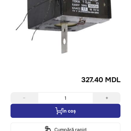
327.40 MDL
−
+
În coș
Cumpără rapid