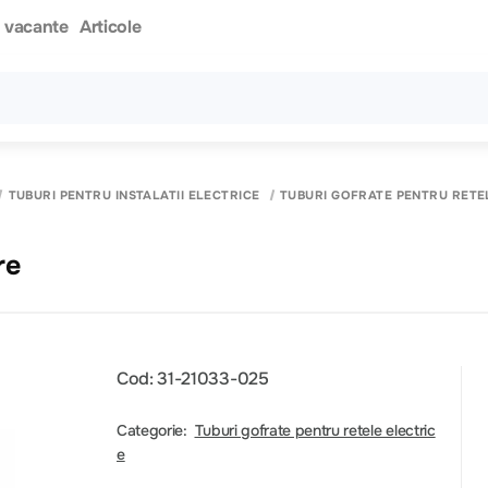
i vacante
Articole
Toate rezultatele căutării [0 de produse]
TUBURI PENTRU INSTALATII ELECTRICE
TUBURI GOFRATE PENTRU RETE
re
Cod: 31-21033-025
Categorie:
Tuburi gofrate pentru retele electric
e