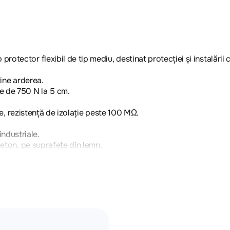
ector flexibil de tip mediu, destinat protecției și instalării cab
ține arderea.
e de 750 N la 5 cm.
ute, rezistență de izolație peste 100 MΩ.
 industriale.
beton, pe suprafețe din lemn.
ntru alimentare, iluminat, automatizare.
sorii din PVC pentru montaj și suport.