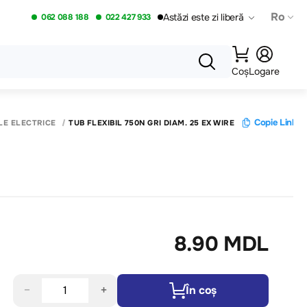
Ro
Astăzi este zi liberă
062 088 188
022 427 933
Coș
Logare
Copie Link-u
LE ELECTRICE
TUB FLEXIBIL 750N GRI DIAM. 25 EX WIRE
8.90 MDL
−
+
În coș