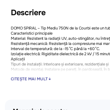
Descriere
DOMO SPIRAL – Tip Mediu 750N de la Courbi este un tub prot
Caracteristici principale
Material: Rezistent la radiații UV, auto-stingător, nu între
Rezistență mecanică: Rezistență la compresiune mai mar
Interval de temperatură: de la -15 °C până la +60 °C.
Izolație electrică: Rigiditate dielectrică de 2 kV / 15 min
Aplicații
Tipuri de instalații: Interioare și exterioare, rezidențiale și
Metode de montaj: Instalare pe pereți, în pardoseală, în 
Domenii de utilizare: Protecția și instalarea cablurilor pe
CITEȘTE MAI MULT
Compatibilitate: Compatibil cu sistemul de tuburi și acce