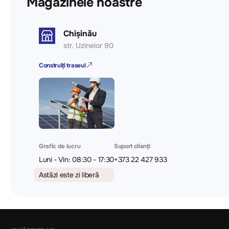
Magazinele noastre
Chișinău
str. Uzinelor 90
Construiți traseul
Grafic de lucru
Suport clienți
Luni - Vin: 08:30 - 17:30
+373 22 427 933
Astăzi este zi liberă