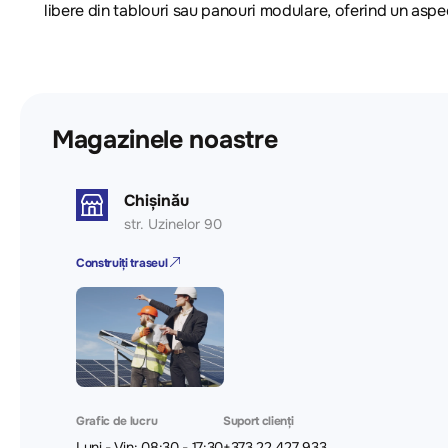
libere din tablouri sau panouri modulare, oferind un aspe
Magazinele noastre
Chișinău
str. Uzinelor 90
Construiți traseul
Grafic de lucru
Suport clienți
Luni - Vin: 08:30 - 17:30
+373 22 427 933