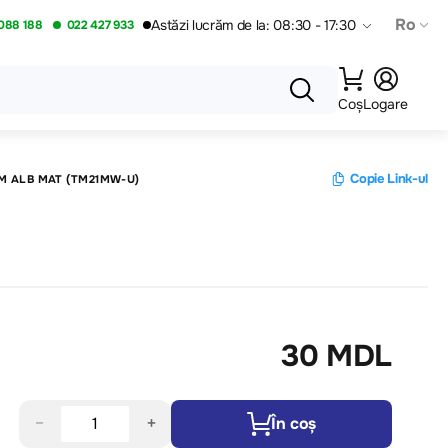
Ro
Astăzi lucrăm de la: 08:30 - 17:30
088 188
022 427 933
Coș
Logare
Copie Link-ul
1M ALB MAT (TM21MW-U)
30 MDL
−
+
În coș