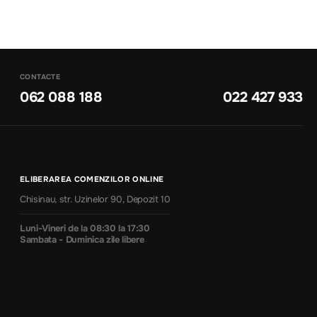
CONTACTE
062 088 188
022 427 933
ELIBERAREA COMENZILOR ONLINE
Chisinau, str. Uzinelor 90, Depozit 10
Luni-Vineri de la 08:30 la 17:30
Sambata - Duminica zile libere