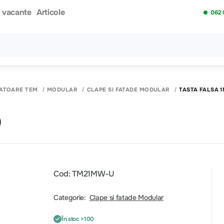
i vacante
Articole
062 
Toate rezultatele căutării [0 de produse]
PATOARE TEM
MODULAR
CLAPE SI FATADE MODULAR
TASTA FALSA 
)
Cod: TM21MW-U
Categorie:
Clape si fatade Modular
În stoc >100