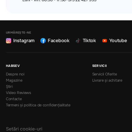
URMĂREȘTE-NE
Instagram
Facebook
Tiktok
Youtube
HABSEV
SERVICII
Despre noi
Servicii Oferite
Magazine
Livrare și achitare
Știri
Video Reviews
Contacte
Termeni și politica de confidențialitate
Setări cookie-uri