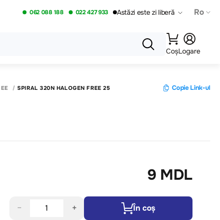
Ro
Astăzi este zi liberă
062 088 188
022 427 933
Coș
Logare
Copie Link-ul
REE
SPIRAL 320N HALOGEN FREE 25
9 MDL
−
+
În coș