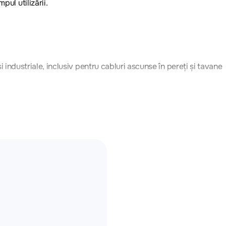
pul utilizării.
 și industriale, inclusiv pentru cabluri ascunse în pereți și tavane
i siguranță
siilor de gaze toxice în caz de incendiu
nțe chimice
restrânse