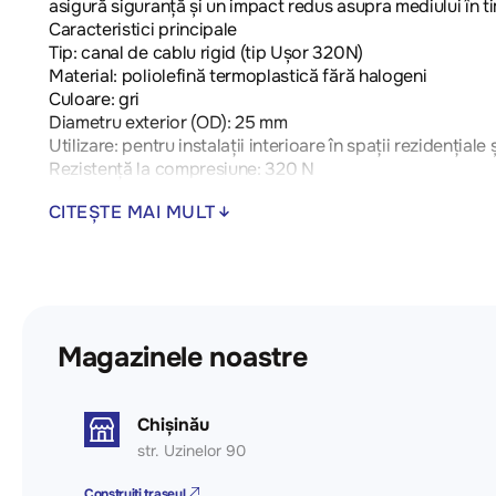
asigură siguranță și un impact redus asupra mediului în tim
Caracteristici principale
Tip: canal de cablu rigid (tip Ușor 320N)
Material: poliolefină termoplastică fără halogeni
Culoare: gri
Diametru exterior (OD): 25 mm
Utilizare: pentru instalații interioare în spații rezidențiale
Rezistență la compresiune: 320 N
Interval de temperatură: de la -15 °C până la +60 °C
CITEȘTE MAI MULT
Certificare: conform standardelor europene de calitate ș
Avantaje
Siguranță: nu conține halogeni, ceea ce reduce riscul emi
Rezistență: rezistent la deteriorări mecanice și la substa
Flexibilitate: permite o instalare ușoară chiar și în spații 
Magazinele noastre
Chișinău
str. Uzinelor 90
Construiți traseul