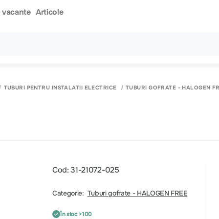
i vacante
Articole
Toate rezultatele căutării [0 de produse]
TUBURI PENTRU INSTALATII ELECTRICE
TUBURI GOFRATE - HALOGEN F
Cod: 31-21072-025
Categorie:
Tuburi gofrate - HALOGEN FREE
În stoc >100