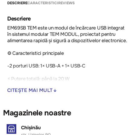
DESCRIERE
CARACTERISTICI
REVIEWS
Descriere
EM69SB TEM este un modul de încărcare USB integrat
în sistemul modular TEM MODUL, proiectat pentru
alimentarea rapidă și sigură a dispozitivelor electronice.
⚙️ Caracteristici principale
-2 porturi USB: 1× USB-A + 1× USB-C
⚡ Putere totală: până la 20 W
CITEȘTE MAI MULT
Tehnologie Power Delivery (PD) pentru încărcare rapidă
Permite încărcarea telefoanelor, tabletelor, camerelor și
Magazinele noastre
altor dispozitive
Poți încărca două dispozitive simultan (puterea se
Chișinău
împarte)
str. Uzinelor 90