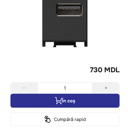
730 MDL
−
+
În coș
Cumpără rapid