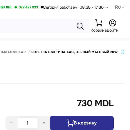
Ru
Сегодня работаем: 08:30 - 17:30
088 188
022 427 933
Корзина
Войти
С
ННЫХ MODULAR
РОЗЕТКА USB ТИПА А&С, ЧЕРНЫЙ МАТОВЫЙ 20W
730 MDL
−
+
В корзину