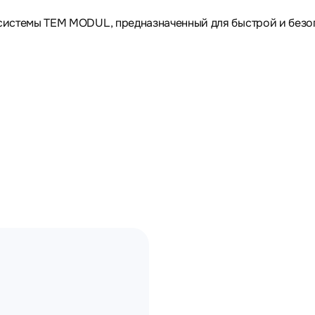
системы TEM MODUL, предназначенный для быстрой и безоп
иков, камер и др.
ощность распределяется)