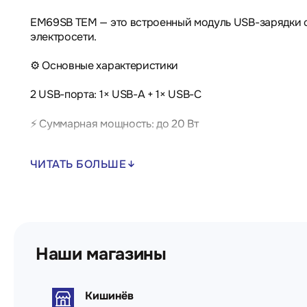
EM69SB TEM — это встроенный модуль USB-зарядки 
электросети.
⚙️ Основные характеристики
2 USB-порта: 1× USB-A + 1× USB-C
⚡ Суммарная мощность: до 20 Вт
Поддержка Power Delivery (PD) для быстрой зарядки
ЧИТАТЬ БОЛЬШЕ
Подходит для зарядки смартфонов, планшетов, наушн
Возможна одновременная зарядка двух устройств (м
Монтаж и совместимость
Наши магазины
Модуль формата 1M для системы TEM
Кишинёв
Скрытый (встроенный) монтаж в подрозетник