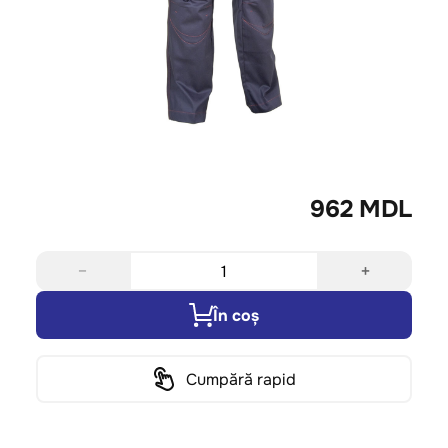
962 MDL
−
+
În coș
Cumpără rapid