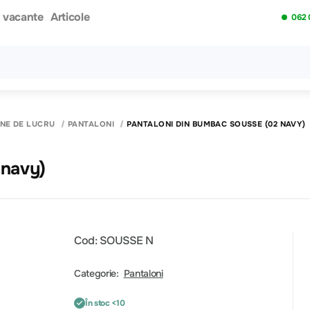
i vacante
Articole
062 
Toate rezultatele căutării [0 de produse]
INE DE LUCRU
PANTALONI
PANTALONI DIN BUMBAC SOUSSE (02 NAVY)
bumbac SOUSSE (02 navy)
Cod: SOUSSE N
Categorie:
Pantaloni
În stoc <10