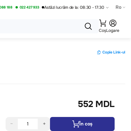
Ro
Astăzi lucrăm de la: 08:30 - 17:30
088 188
022 427 933
Coș
Logare
Copie Link-ul
552 MDL
−
+
În coș