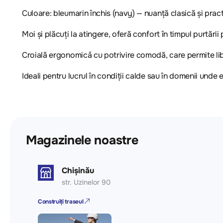
Culoare: bleumarin închis (navy) — nuanță clasică și pract
Moi și plăcuți la atingere, oferă confort în timpul purtării 
Croială ergonomicǎ cu potrivire comodă, care permite lib
Ideali pentru lucrul în condiții calde sau în domenii unde
Magazinele noastre
Chișinău
str. Uzinelor 90
Construiți traseul