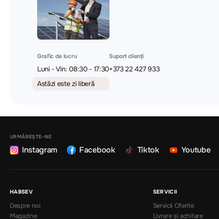
Grafic de lucru
Suport clienți
Luni - Vin: 08:30 - 17:30
+373 22 427 933
Astăzi este zi liberă
URMĂREȘTE-NE
Instagram
Facebook
Tiktok
Youtube
HABSEV
SERVICII
Despre noi
Servicii Oferite
Magazine
Livrare și achitare