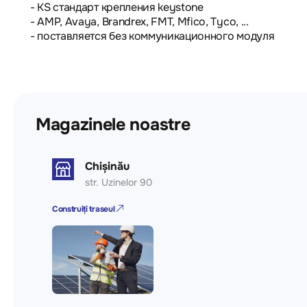
- KS стандарт крепления keystone
- AMP, Avaya, Brandrex, FMT, Mfico, Tyco, ...
- поставляется без коммуникационного модуля
Magazinele noastre
Chișinău
str. Uzinelor 90
Construiți traseul