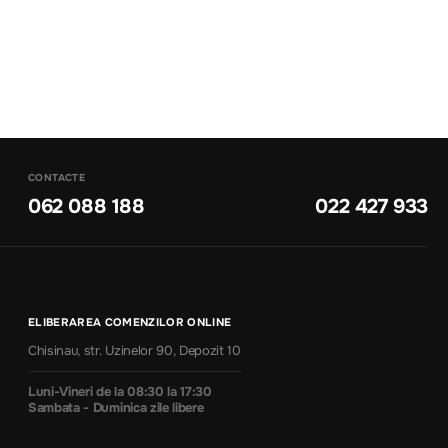
CONTACTE
062 088 188
022 427 933
ELIBERAREA COMENZILOR ONLINE
Chisinau, str. Uzinelor 90, Depozit 10
Luni-Vineri de la 08:30 la 17:30
Sambata - Duminica zile libere