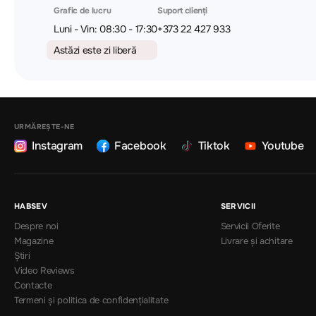
Grafic de lucru
Suport clienți
Luni - Vin: 08:30 - 17:30
+373 22 427 933
Astăzi este zi liberă
URMĂREȘTE-NE
Instagram
Facebook
Tiktok
Youtube
HABSEV
SERVICII
Despre noi
Servicii Oferite
Magazine
Livrare și achitare
Știri
Video Reviews
Contacte
Termeni și politica de confidențialitate