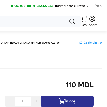
Ro
Astăzi este zi liberă
062 088 188
022 427 933
Coș
Logare
Copie Link-ul
RJ11 ANTIBACTERIANA 1M ALB (KM35AW-U)
110 MDL
−
+
În coș