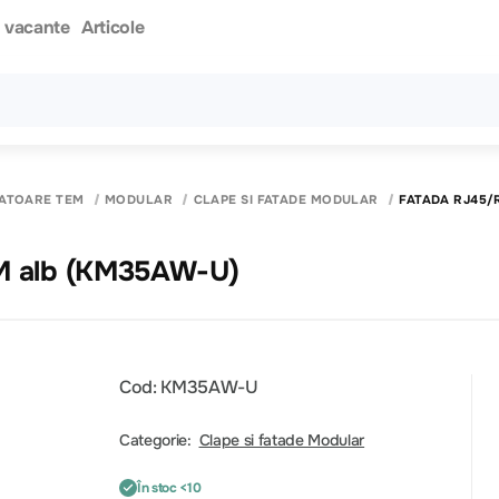
i vacante
Articole
Toate rezultatele căutării [0 de produse]
PATOARE TEM
MODULAR
CLAPE SI FATADE MODULAR
FATADA RJ45/
1M alb (KM35AW-U)
Cod: KM35AW-U
Categorie:
Clape si fatade Modular
În stoc <10