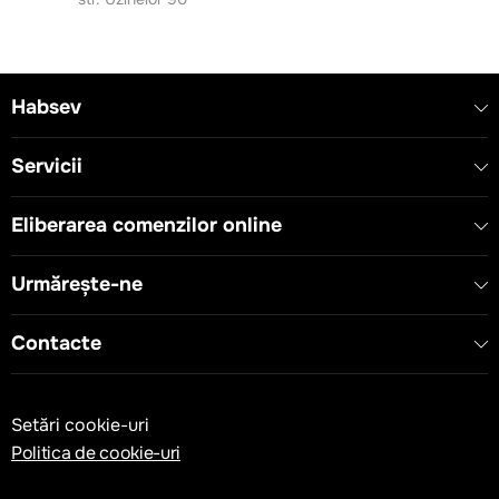
conformitatea cu standardele sunt esențiale.
- Tip dispozitiv: Adaptor de fixare standard KS
Keystone
- Compatibilitate: AMP, Avaya, Brandrex, FMT, Mfico,
Habsev
Tyco
- Modul de comunicare: Nu este inclus
Servicii
Eliberarea comenzilor online
Urmărește-ne
Contacte
Setări cookie-uri
Politica de cookie-uri