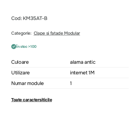
Cod: KM35AT-B
Categorie:
Clape si fatade Modular
În stoc >100
Culoare
alama antic
Utilizare
internet 1M
Numar module
1
Toate caractersiticile