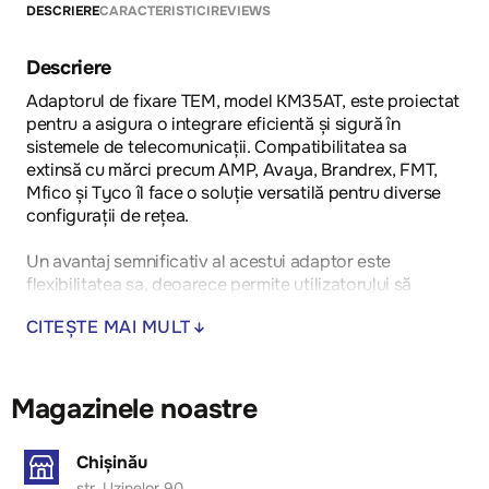
DESCRIERE
CARACTERISTICI
REVIEWS
Descriere
Adaptorul de fixare TEM, model KM35AT, este proiectat
pentru a asigura o integrare eficientă și sigură în
sistemele de telecomunicații. Compatibilitatea sa
extinsă cu mărci precum AMP, Avaya, Brandrex, FMT,
Mfico și Tyco îl face o soluție versatilă pentru diverse
configurații de rețea.
Un avantaj semnificativ al acestui adaptor este
flexibilitatea sa, deoarece permite utilizatorului să
aleagă modulul de comunicare potrivit, adaptându-se
CITEȘTE MAI MULT
astfel nevoilor specifice ale fiecărui proiect. De
asemenea, instalarea sa este simplificată, economisind
timp și resurse în procesele de montaj.
Magazinele noastre
Ideal pentru aplicații în domeniul telecomunicațiilor,
acest adaptor este potrivit atât pentru utilizarea în
Chișinău
birouri, cât și în medii industriale, unde fiabilitatea și
str. Uzinelor 90