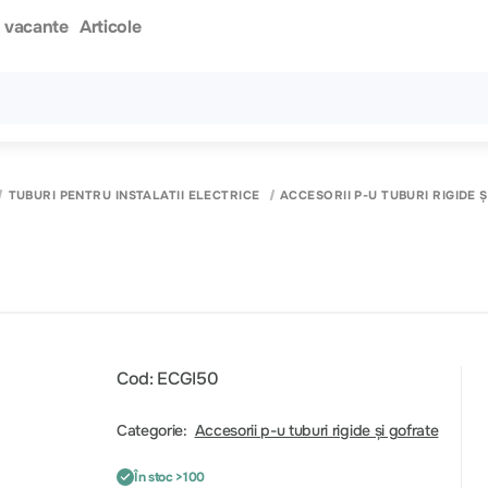
i vacante
Articole
Toate rezultatele căutării [0 de produse]
TUBURI PENTRU INSTALATII ELECTRICE
ACCESORII P-U TUBURI RIGIDE 
Cod: ECGI50
Categorie:
Accesorii p-u tuburi rigide și gofrate
În stoc >100