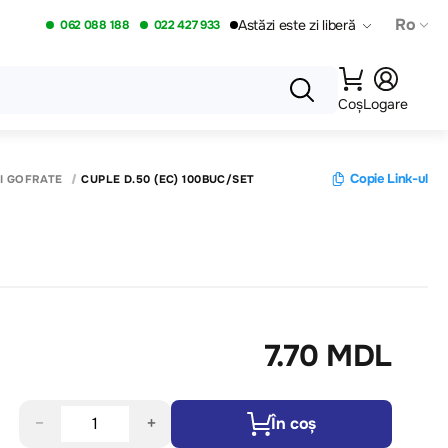
Ro
Astăzi este zi liberă
062 088 188
022 427 933
Coș
Logare
Copie Link-ul
ȘI GOFRATE
CUPLE D.50 (EC) 100BUC/SET
7.70 MDL
−
+
În coș