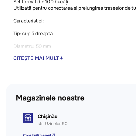
Set format din 100 bucăți.
Utilizată pentru conectarea și prelungirea traseelor de tub
Caracteristici:
Tip: cuplă dreaptă
Diametru: 50 mm
CITEȘTE MAI MULT
Cantitate: 100 bucăți/set
Material: plastic rezistent și durabil
Magazinele noastre
Chișinău
str. Uzinelor 90
Construiți traseul