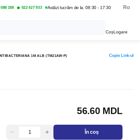
Ro
Astăzi lucrăm de la: 08:30 - 17:30
 088 188
022 427 933
Coș
Logare
Copie Link-ul
NTIBACTERIANA 1M ALB (TM21AW-P)
56.60 MDL
−
+
În coș