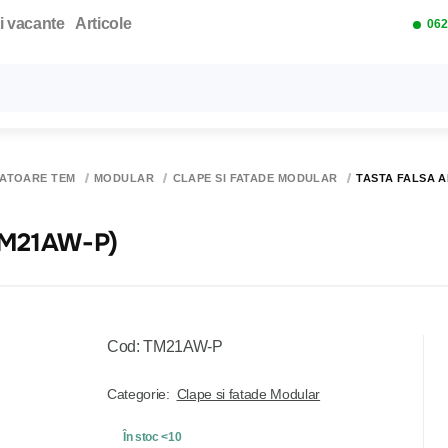
i vacante
Articole
062
Toate rezultatele căutării [0 de produse]
PATOARE TEM
MODULAR
CLAPE SI FATADE MODULAR
TASTA FALSA A
(TM21AW-P)
Cod: TM21AW-P
Categorie:
Clape si fatade Modular
În stoc <10