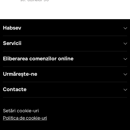
- Tip dispozitiv: Modul înlocuitor buton și modul gol
- Conformitate cu standarde: EN 60669-1
Habsev
Servicii
Eliberarea comenzilor online
Urmărește-ne
Contacte
Setări cookie-uri
Politica de cookie-uri