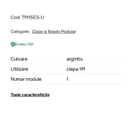
Cod: TM15ES-U
Categorie:
Clape si fatade Modular
În stoc >50
Culoare
argintiu
Utilizare
clapa 1M
Numar module
1
Toate caractersiticile