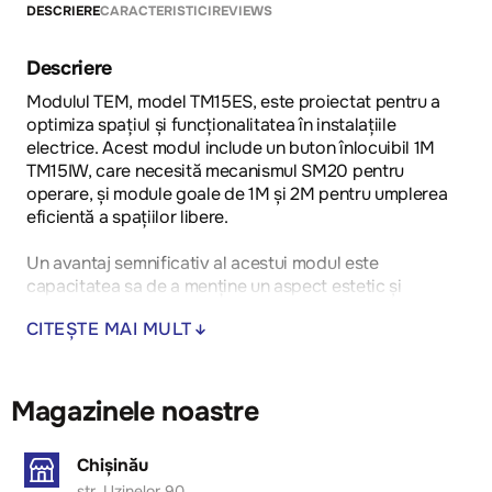
DESCRIERE
CARACTERISTICI
REVIEWS
Descriere
Modulul TEM, model TM15ES, este proiectat pentru a
optimiza spațiul și funcționalitatea în instalațiile
electrice. Acest modul include un buton înlocuibil 1M
TM15IW, care necesită mecanismul SM20 pentru
operare, și module goale de 1M și 2M pentru umplerea
eficientă a spațiilor libere.
Un avantaj semnificativ al acestui modul este
capacitatea sa de a menține un aspect estetic și
ordonat al pereților, prevenind acumularea de praf și
CITEȘTE MAI MULT
murdărie în spațiile neutilizate. De asemenea, instalarea
sa este simplificată, contribuind la reducerea timpului
de montaj și la flexibilitatea designului interior.
Magazinele noastre
Acest produs este ideal pentru utilizare în spații
rezidențiale și comerciale, unde estetica și
Chișinău
funcționalitatea sunt prioritare.
str. Uzinelor 90