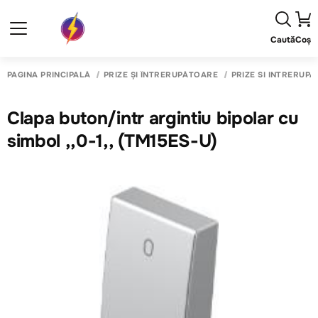
Caută
Coș
PAGINA PRINCIPALĂ
PRIZE ȘI ÎNTRERUPĂTOARE
PRIZE SI INTRERUP
Clapa buton/intr argintiu bipolar cu
simbol ,,0-1,, (TM15ES-U)