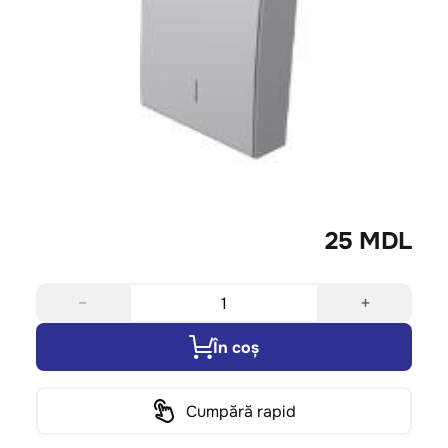
25 MDL
−
+
În coș
Cumpără rapid