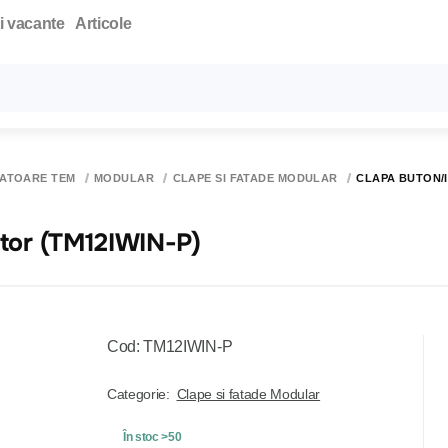
i vacante
Articole
Toate rezultatele căutării [0 de produse]
PATOARE TEM
MODULAR
CLAPE SI FATADE MODULAR
CLAPA BUTON/I
ator (TM12IWIN-P)
Cod: TM12IWIN-P
Categorie:
Clape si fatade Modular
În stoc >50