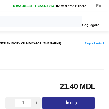
Ro
Astăzi este zi liberă
062 088 188
022 427 933
Coș
Logare
Copie Link-ul
NTR 2M IVORY CU INDICATOR (TM12IWIN-P)
21.40 MDL
−
+
În coș