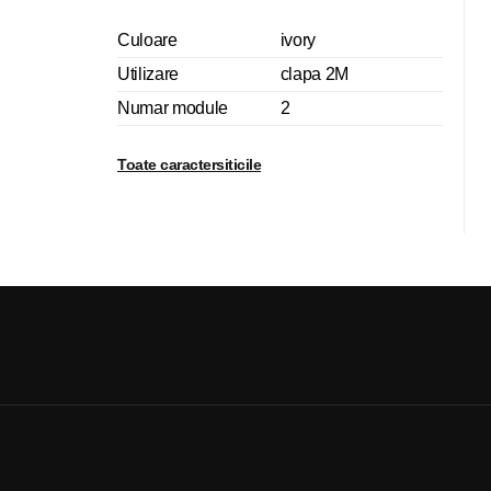
Culoare
ivory
Utilizare
clapa 2M
Numar module
2
Toate caractersiticile