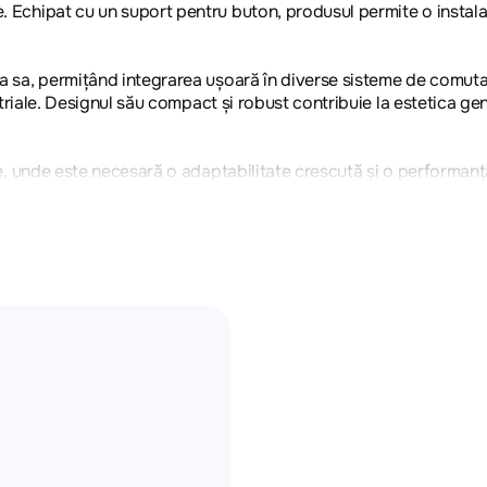
e. Echipat cu un suport pentru buton, produsul permite o instala
tea sa, permițând integrarea ușoară în diverse sisteme de comuta
dustriale. Designul său compact și robust contribuie la estetica g
ale, unde este necesară o adaptabilitate crescută și o performanț