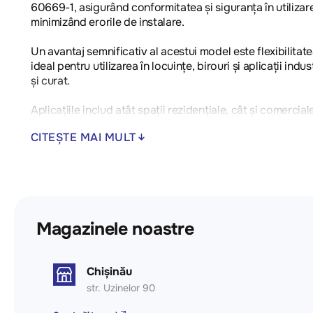
60669-1, asigurând conformitatea și siguranța în utilizar
minimizând erorile de instalare.
Un avantaj semnificativ al acestui model este flexibilita
ideal pentru utilizarea în locuințe, birouri și aplicații in
și curat.
Aplicațiile includ atât spații rezidențiale, cât și comerci
CITEȘTE MAI MULT
- Tip dispozitiv: Buton înlocuibil 2M cu purtător de buton
- Conformitate cu standardele: EN 60669-1
Magazinele noastre
Chișinău
str. Uzinelor 90