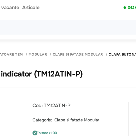
i vacante
Articole
062 
Toate rezultatele căutării [0 de produse]
PATOARE TEM
MODULAR
CLAPE SI FATADE MODULAR
CLAPA BUTON/
 indicator (TM12ATIN-P)
Cod: TM12ATIN-P
Categorie:
Clape si fatade Modular
În stoc >100