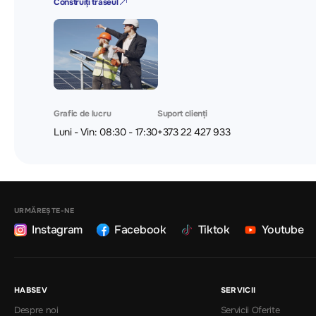
Construiți traseul
Grafic de lucru
Suport clienți
Luni - Vin: 08:30 - 17:30
+373 22 427 933
URMĂREȘTE-NE
Instagram
Facebook
Tiktok
Youtube
HABSEV
SERVICII
Despre noi
Servicii Oferite