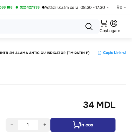
Ro
Astăzi lucrăm de la: 08:30 - 17:30
088 188
022 427 933
Coș
Logare
Copie Link-ul
INTR 2M ALAMA ANTIC CU INDICATOR (TM12ATIN-P)
34 MDL
−
+
În coș