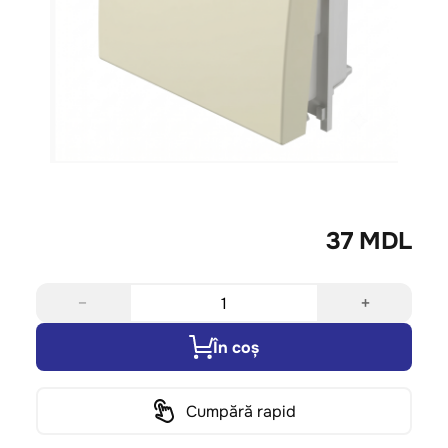
37 MDL
−
+
În coș
Cumpără rapid