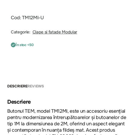
Cod: TM12MI-U
Categorie:
Clape si fatade Modular
În stoc <50
DESCRIERE
REVIEWS
Descriere
Butonul TEM, model TM12MI, este un accesoriu esențial
pentru modernizarea întrerupătoarelor și butoanelor de
tip 1M la dimensiunea de 2M, oferind un aspect elegant
și contemporan în nuanța fildeș mat. Acest produs