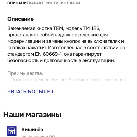
ОПИСАНИЕ
ХАРАКТЕРИСТИКИ
ОТЗЫВЫ
Описание
Заменяемая кнопка TEM, модель TM11ES,
представляет собой надежное решение для
модернизации и замены кнопок на выключателях и
кнопках нажатия. Изготовленная в соответствии со
стандартом EN 60669-1, она гарантирует
безопасность и долговечность в эксплуатации.
Преимущества:
- Простота замены без необходимости специальных
инструментов.
ЧИТАТЬ БОЛЬШЕ
- Компактный дизайн, обеспечивающий удобство
установки в ограниченном пространстве.
- Надежная конструкция, устойчивая к износу в
условиях интенсивной эксплуатации.
Наши магазины
Области применения: идеально подходит для
Кишинёв
промышленных и коммерческих объектов, где
ул. Узинелор 90