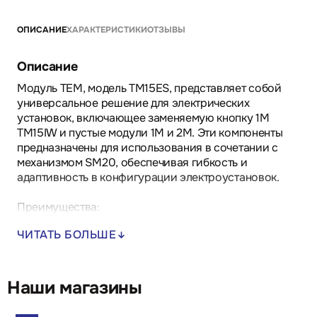
ОПИСАНИЕ
ХАРАКТЕРИСТИКИ
ОТЗЫВЫ
Описание
Модуль TEM, модель TM15ES, представляет собой
универсальное решение для электрических
установок, включающее заменяемую кнопку 1M
TM15IW и пустые модули 1M и 2M. Эти компоненты
предназначены для использования в сочетании с
механизмом SM20, обеспечивая гибкость и
адаптивность в конфигурации электроустановок.
Преимущества:
- Легкость в установке благодаря модульной
ЧИТАТЬ БОЛЬШЕ
конструкции.
- Эстетичное оформление стен за счет заполнения
свободного пространства.
- Соответствие стандарту EN 60669-1 гарантирует
Наши магазины
надежность и безопасность.