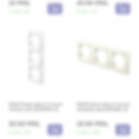
22 MDL
20.50 MDL
În stoc:
49
În stoc:
64
EKON Rama decor 3 locuri
EKON Rama decor 3 locuri
vertical, alb (OE31PW-U)
orizontal, bej (OE30IW-U)
20.50 MDL
20.50 MDL
În stoc:
160
În stoc:
259