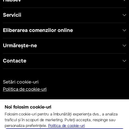
Servicii
Eliberarea comenzilor online
Urmărește-ne
Contacte
Setări cookie-uri
Politica de cookie-uri
Noi folosim cookie-uri
Folosim cookie-uri pentru a îmbunătăți experiența dvs., a analiza
traficul și în scopuri de marketing. Puteți accepta, respinge sau
© 2013 – 2026 ECOM
personaliza preferințele.
Politica de cookie-uri