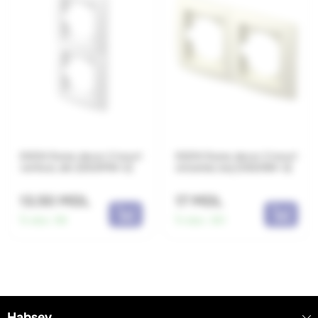
EKON Rama decor 2 locuri
EKON Rama decor 2 locuri
vertical, alb (OE21PW-U)
orizontal, bej (OE20IW-U)
13.50 MDL
17 MDL
În stoc:
96
În stoc:
351
Habsev