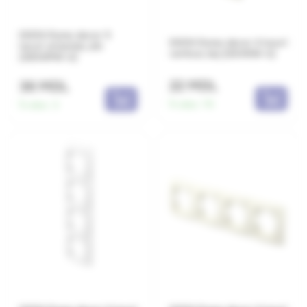
EKON Rama decor 5
EKON Rama decor 4 locuri
locuri orizontal, alb
vertical, bej (OE41IW-U)
(OE50PW-U)
22 MDL
36 MDL
În stoc:
70
În stoc:
3