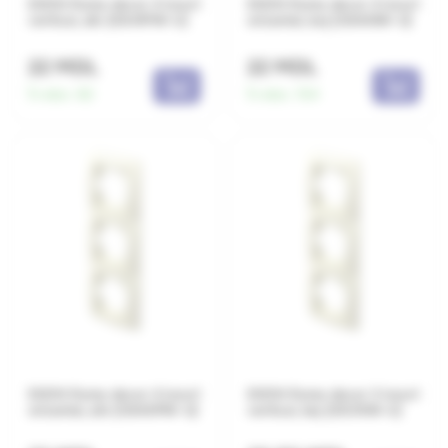
EKON Rama decor 4 locuri
EKON Rama decor 4 locuri
vertical, alb (OE41PW-U)
orizontal, bej (OE40IW-U)
22 MDL
22 MDL
În stoc:
82
În stoc:
154
EKON Rama decor 4 locuri
EKON Rama decor 3 locuri
orizontal, alb (OE40PW-U)
vertical, bej (OE31IW-U)