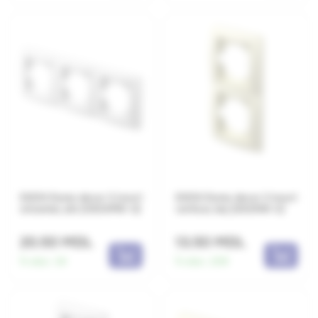
EKON Rama decor 3 locuri
EKON Rama decor 2 locuri
orizontal, alb (OE30PW-U)
vertical, bej (OE21IW-U)
20.50 MDL
13.50 MDL
În stoc:
34
În stoc:
209