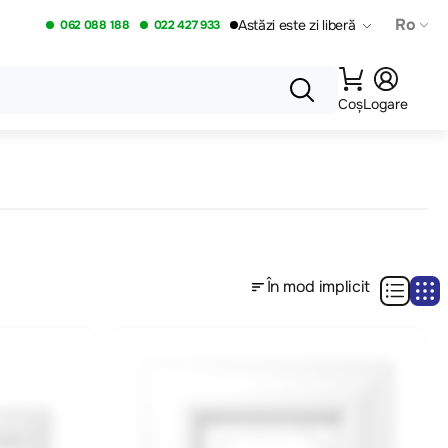
Ro
Astăzi este zi liberă
062 088 188
022 427 933
Coș
Logare
În mod implicit