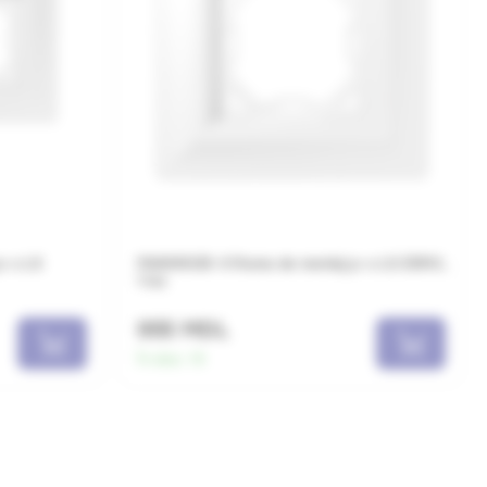
p-u LS
PA981G125-0 Rama de montaj p-u LS ZERO,
1 loc
955 MDL
În stoc:
15