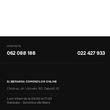
CONTACTE
062 088 188
022 427 933
ELIBERAREA COMENZILOR ONLINE
Chisinau, str. Uzinelor 90, Depozit 10
Luni-Vineri de la 08:30 la 17:30
Sambata - Duminica zile libere