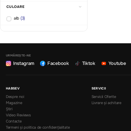
CULOARE
alb
(3)
URMĂREȘTE-NE
Instagram
Facebook
Tiktok
Youtube
HABSEV
SERVICII
Despre noi
Servicii Oferite
Magazine
Livrare și achitare
Știri
Video Reviews
Contacte
Termeni și politica de confidențialitate