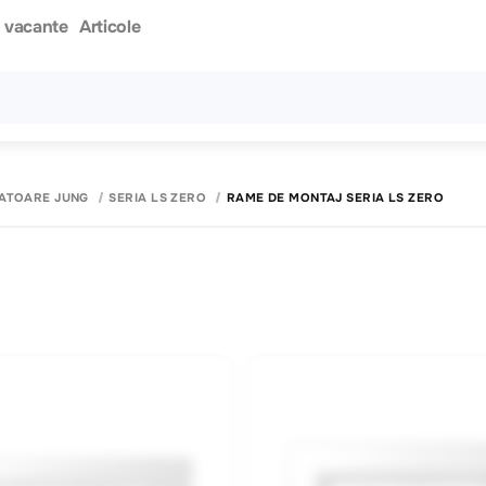
i vacante
Articole
Toate rezultatele căutării [0 de produse]
PATOARE JUNG
SERIA LS ZERO
RAME DE MONTAJ SERIA LS ZERO