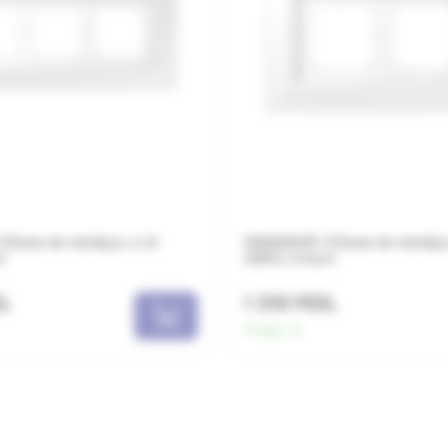
 Rama de montaj p-u LS
PA982G125-0 Rama de montaj 
i
ZERO, 2 locuri
DL
1 316 MDL
În stoc:
9