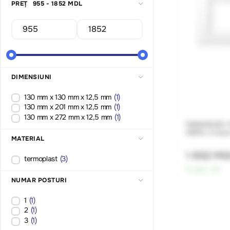
PREȚ
955 - 1852 MDL
DIMENSIUNI
130 mm x 130 mm x 12,5 mm
(1)
130 mm x 201 mm x 12,5 mm
(1)
130 mm x 272 mm x 12,5 mm
(1)
PA983G125-0
ZERO, 3 locur
MATERIAL
1 852 M
termoplast
(3)
În stoc:
20
NUMAR POSTURI
1
(1)
2
(1)
3
(1)