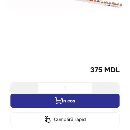
375 MDL
−
+
În coș
Cumpără rapid