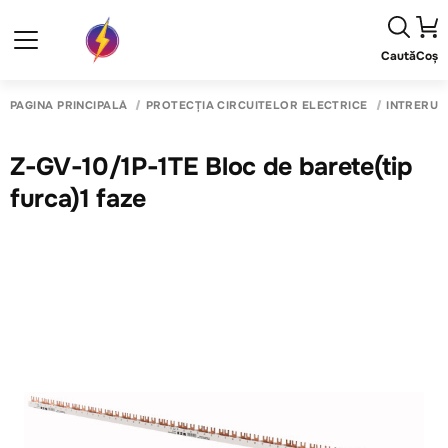
Caută
Coș
PAGINA PRINCIPALĂ
PROTECȚIA CIRCUITELOR ELECTRICE
INTRERUP
Z-GV-10/1P-1TE Bloc de barete(tip
furca)1 faze