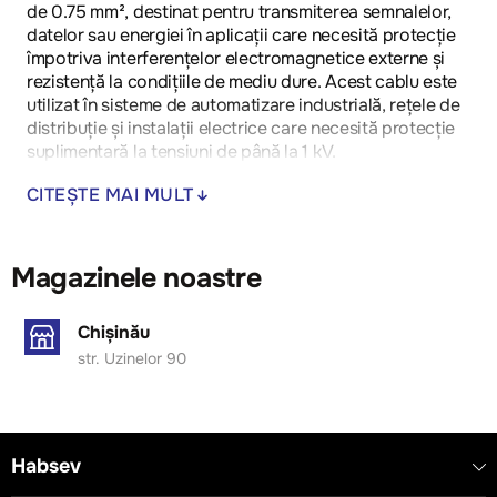
de 0.75 mm², destinat pentru transmiterea semnalelor,
datelor sau energiei în aplicații care necesită protecție
împotriva interferențelor electromagnetice externe și
rezistență la condițiile de mediu dure. Acest cablu este
utilizat în sisteme de automatizare industrială, rețele de
distribuție și instalații electrice care necesită protecție
suplimentară la tensiuni de până la 1 kV.
Flexibilitate: cablul poate fi utilizat cu ușurință în spații
CITEȘTE MAI MULT
restrânse și în instalații mobile, fiind ușor de manipulat și
instalat.
Ecranare (OZ): protecția împotriva interferențelor
Magazinele noastre
electromagnetice garantează o transmisie clară și
fiabilă a semnalului, chiar și în medii cu zgomot
Chișinău
electromagnetic ridicat.
str. Uzinelor 90
Rezistență la condiții extreme: izolația din PVC și
protecția suplimentară conferă durabilitate și rezistență
la daune mecanice, temperaturi extreme, umiditate și
substanțe chimice.
Habsev