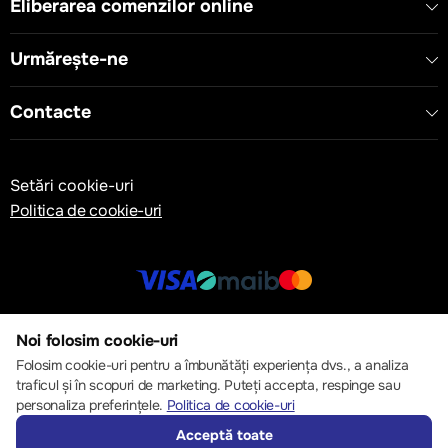
Eliberarea comenzilor online
- Tip curent: DC
- Raza minima de indoire: 10 x D mm
- Interval de temperatură: -30 - +70 °C
Urmărește-ne
- Test de ignifugare: EN 60332-1-2
Contacte
Setări cookie-uri
Politica de cookie-uri
© 2013 – 2026 ECOM
Noi folosim cookie-uri
Folosim cookie-uri pentru a îmbunătăți experiența dvs., a analiza
traficul și în scopuri de marketing. Puteți accepta, respinge sau
personaliza preferințele.
Politica de cookie-uri
Acceptă toate