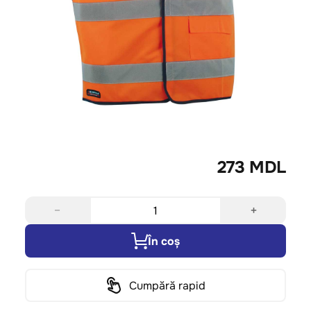
273 MDL
−
+
În coș
Cumpără rapid