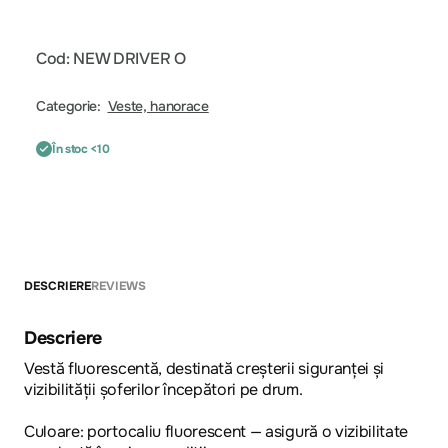
Cod: NEW DRIVER O
Categorie:
Veste, hanorace
În stoc <10
DESCRIERE
REVIEWS
Descriere
Vestă fluorescentă, destinată creșterii siguranței și
vizibilității șoferilor începători pe drum.
Culoare: portocaliu fluorescent — asigură o vizibilitate