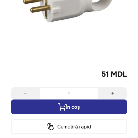
51 MDL
−
+
În coș
Cumpără rapid