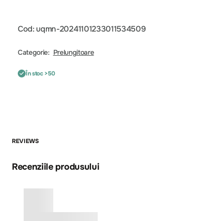
Cod: uqmn-20241101233011534509
Categorie:
Prelungitoare
În stoc >50
REVIEWS
Recenziile produsului