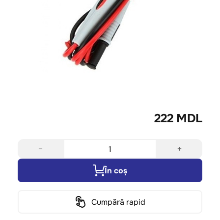
222 MDL
−
+
În coș
Cumpără rapid