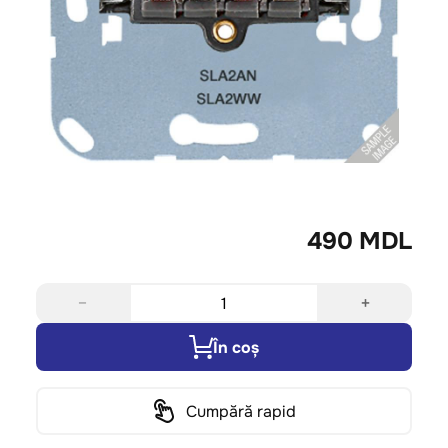
490 MDL
−
+
În coș
Cumpără rapid