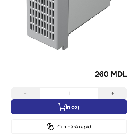
260 MDL
−
+
În coș
Cumpără rapid