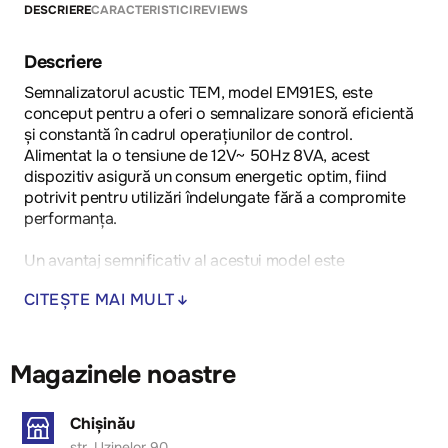
DESCRIERE
CARACTERISTICI
REVIEWS
Descriere
Semnalizatorul acustic TEM, model EM91ES, este
conceput pentru a oferi o semnalizare sonoră eficientă
și constantă în cadrul operațiunilor de control.
Alimentat la o tensiune de 12V~ 50Hz 8VA, acest
dispozitiv asigură un consum energetic optim, fiind
potrivit pentru utilizări îndelungate fără a compromite
performanța.
Un avantaj semnificativ al acestui model este
fiabilitatea sa, care îl face ideal pentru aplicații
CITEȘTE MAI MULT
industriale unde este esențială o semnalizare sonoră
clară și constantă. Durabilitatea materialelor utilizate
asigură o funcționare de lungă durată, reducând
necesitatea întreținerii frecvente. De asemenea,
Magazinele noastre
instalarea sa este simplificată, facilitând integrarea
rapidă în diverse sisteme de control.
Chișinău
str. Uzinelor 90