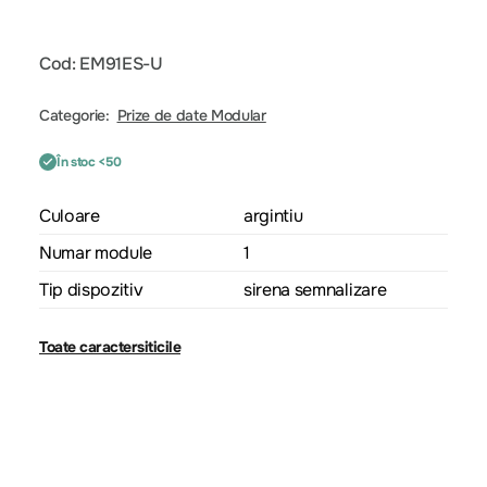
Cod: EM91ES-U
Categorie:
Prize de date Modular
În stoc <50
Culoare
argintiu
Numar module
1
Tip dispozitiv
sirena semnalizare
Toate caractersiticile