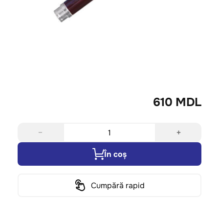
610 MDL
−
+
În coș
Cumpără rapid