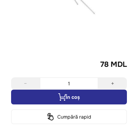
78 MDL
−
+
În coș
Cumpără rapid